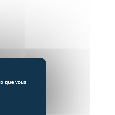
eux que vous